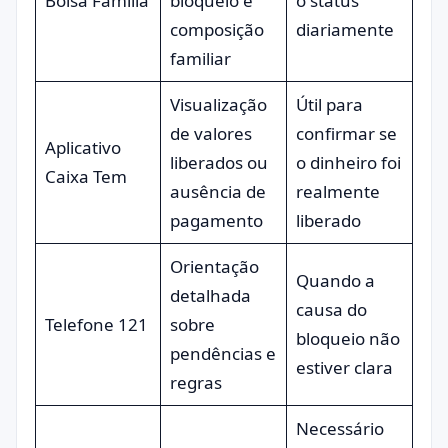
Bolsa Família
bloqueio e
o status
composição
diariamente
familiar
Visualização
Útil para
de valores
confirmar se
Aplicativo
liberados ou
o dinheiro foi
Caixa Tem
ausência de
realmente
pagamento
liberado
Orientação
Quando a
detalhada
causa do
Telefone 121
sobre
bloqueio não
pendências e
estiver clara
regras
Necessário