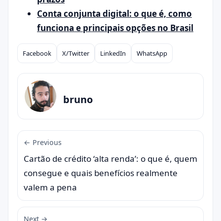
Conta conjunta digital: o que é, como
funciona e principais opções no Brasil
Facebook
X/Twitter
LinkedIn
WhatsApp
Compartilhar
bruno
← Previous
Cartão de crédito ‘alta renda’: o que é, quem
consegue e quais benefícios realmente
valem a pena
Next →