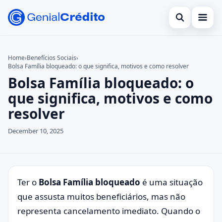
Open search
Bancos Digitais
Home
›
Benefícios Sociais
›
Bolsa Família bloqueado: o que significa, motivos e como resolver
Search the site
Benefícios
×
Bolsa Família bloqueado: o
Search for:
Bolsa Família
que significa, motivos e como
resolver
Press Enter to search or ESC to close.
Cartões
December 10, 2025
Empreendedorismo
Legal
Ter o
Bolsa Família bloqueado
é uma situação
que assusta muitos beneficiários, mas não
representa cancelamento imediato. Quando o