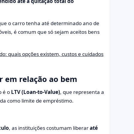
ndido até a quitação total do
r que o carro tenha até determinado ano de
móveis, é comum que só sejam aceitos bens
o: quais opções existem, custos e cuidados
r em relação ao bem
o é o
LTV (Loan-to-Value)
, que representa a
da como limite de empréstimo.
culo
, as instituições costumam liberar
até