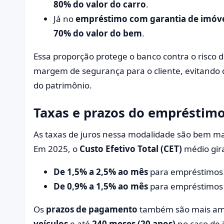
80% do valor do carro
.
Já no
empréstimo com garantia de imóv
70% do valor do bem
.
Essa proporção protege o banco contra o risco
margem de segurança para o cliente, evitando qu
do patrimônio.
Taxas e prazos do empréstim
As taxas de juros nessa modalidade são bem mai
Em 2025, o
Custo Efetivo Total (CET)
médio gir
De 1,5% a 2,5% ao mês
para empréstimos 
De 0,9% a 1,5% ao mês
para empréstimos 
Os
prazos de pagamento
também são mais am
veículos
e até
240 meses (20 anos)
no caso de i