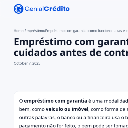
Home
›
Empréstimo
›
Empréstimo com garantia: como funciona, taxas e c
Empréstimo com garanti
Search the site
Search for:
cuidados antes de cont
Press Enter to search or ESC to close.
October 7, 2025
O
empréstimo
com garantia
é uma modalidade
bem, como
veículo ou imóvel
, como forma de 
outras palavras, o banco ou a financeira usa o
pagamento não for feito, o bem pode ser tomado